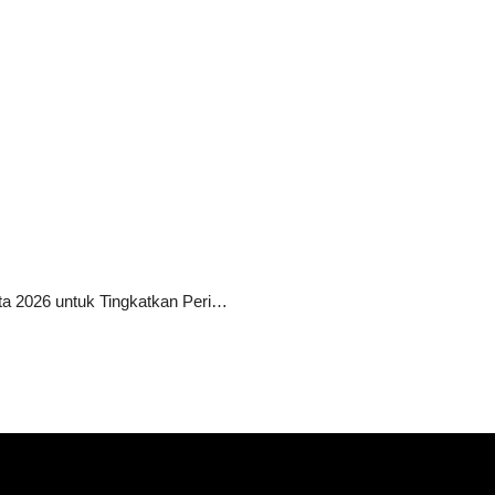
10 Agensi SEO Terbaik di Jakarta 2026 untuk Tingkatkan Peringkat Website Anda