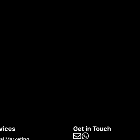
vices
Get in Touch
tal Marketing