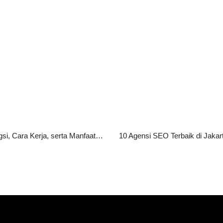
HTTPS Adalah: Pengertian, Fungsi, Cara Kerja, serta Manfaatnya bagi Website