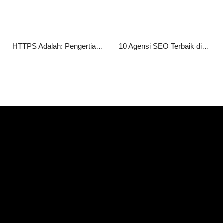
HTTPS Adalah: Pengertian, Fungsi, Cara Kerja, serta Manfaatnya bagi Website
10 Agensi SEO Terbaik di Jakarta 2026 untuk Tingkatkan Peringkat Website Anda