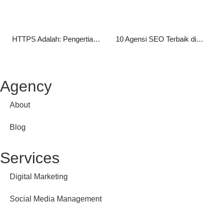
HTTPS Adalah: Pengertian, Fungsi, Cara Kerja, serta Manfaatnya bagi Website
10 Agensi SEO Terbaik di Jakarta 2026 untuk Tingkatkan Peringkat Website Anda
Agency
About
Blog
Services
Digital Marketing
Social Media Management