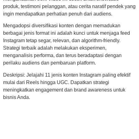
produk, testimoni pelanggan, atau cerita naratif pendek yang
ingin mendapatkan perhatian penuh dari audiens.
Mengadopsi diversifikasi konten dengan memadukan
berbagai jenis format ini adalah kunci untuk menjaga feed
Instagram tetap segar, relevan, dan algorithm-friendly.
Strategi terbaik adalah melakukan eksperimen,
menganalisis performa, dan terus beradaptasi dengan
perilaku audiens dan pembaruan platform.
Deskripsi: Jelajahi 11 jenis konten Instagram paling efektif
mulai dari Reels hingga UGC. Dapatkan strategi
meningkatkan engagement dan brand awareness untuk
bisnis Anda.