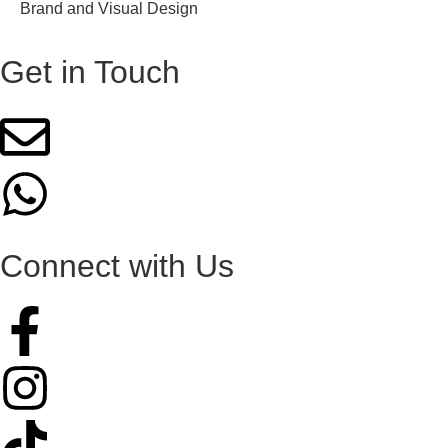
Brand and Visual Design
Get in Touch
Connect with Us