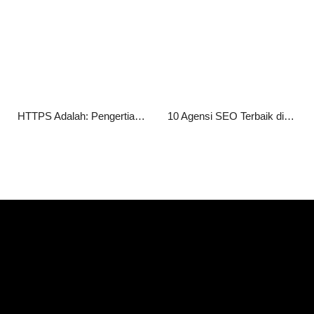
HTTPS Adalah: Pengertian, Fungsi, Cara Kerja, serta Manfaatnya bagi Website
10 Agensi SEO Terbaik di Jakarta 2026 untuk Tingkatkan Peringkat Website Anda