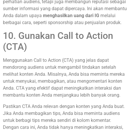
perhatian audiens, tetapi juga membangun reputasi sebagai
sumber informasi yang dapat dipercaya. Ini akan membantu
Anda dalam upaya
menghasilkan uang dari IG
melalui
berbagai cara, seperti sponsorship atau penjualan produk.
10. Gunakan Call to Action
(CTA)
Menggunakan Call to Action (CTA) yang jelas dapat
mendorong audiens untuk mengambil tindakan setelah
melihat konten Anda. Misalnya, Anda bisa meminta mereka
untuk menyukai, membagikan, atau mengomentari konten
Anda. CTA yang efektif dapat meningkatkan interaksi dan
membantu konten Anda menjangkau lebih banyak orang.
Pastikan CTA Anda relevan dengan konten yang Anda buat.
Jika Anda membagikan tips, Anda bisa meminta audiens
untuk berbagi tips mereka sendiri di kolom komentar.
Dengan cara ini, Anda tidak hanya meningkatkan interaksi,