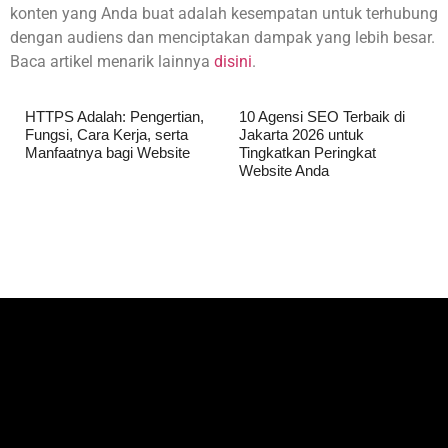
konten yang Anda buat adalah kesempatan untuk terhubung
dengan audiens dan menciptakan dampak yang lebih besar.
Baca artikel menarik lainnya
disini
.
HTTPS Adalah: Pengertian,
10 Agensi SEO Terbaik di
Fungsi, Cara Kerja, serta
Jakarta 2026 untuk
Manfaatnya bagi Website
Tingkatkan Peringkat
Website Anda