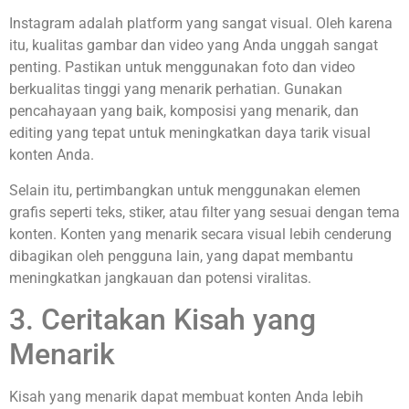
Instagram adalah platform yang sangat visual. Oleh karena
itu, kualitas gambar dan video yang Anda unggah sangat
penting. Pastikan untuk menggunakan foto dan video
berkualitas tinggi yang menarik perhatian. Gunakan
pencahayaan yang baik, komposisi yang menarik, dan
editing yang tepat untuk meningkatkan daya tarik visual
konten Anda.
Selain itu, pertimbangkan untuk menggunakan elemen
grafis seperti teks, stiker, atau filter yang sesuai dengan tema
konten. Konten yang menarik secara visual lebih cenderung
dibagikan oleh pengguna lain, yang dapat membantu
meningkatkan jangkauan dan potensi viralitas.
3. Ceritakan Kisah yang
Menarik
Kisah yang menarik dapat membuat konten Anda lebih