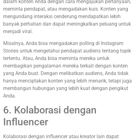
dalam konten Anda dengan cara mengajukan pertanyaan,
meminta pendapat, atau mengadakan kuis. Konten yang
mengundang interaksi cenderung mendapatkan lebih
banyak perhatian dan dapat meningkatkan peluang untuk
menjadi viral.
Misalnya, Anda bisa mengadakan polling di Instagram
Stories untuk mengetahui pendapat audiens tentang topik
tertentu. Atau, Anda bisa meminta mereka untuk
membagikan pengalaman mereka terkait dengan konten
yang Anda buat. Dengan melibatkan audiens, Anda tidak
hanya menciptakan konten yang lebih menarik, tetapi juga
membangun hubungan yang lebih kuat dengan pengikut
Anda.
6. Kolaborasi dengan
Influencer
Kolaborasi dengan influencer atau kreator lain dapat