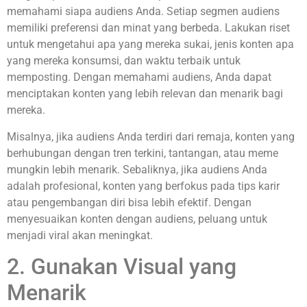
memahami siapa audiens Anda. Setiap segmen audiens
memiliki preferensi dan minat yang berbeda. Lakukan riset
untuk mengetahui apa yang mereka sukai, jenis konten apa
yang mereka konsumsi, dan waktu terbaik untuk
memposting. Dengan memahami audiens, Anda dapat
menciptakan konten yang lebih relevan dan menarik bagi
mereka.
Misalnya, jika audiens Anda terdiri dari remaja, konten yang
berhubungan dengan tren terkini, tantangan, atau meme
mungkin lebih menarik. Sebaliknya, jika audiens Anda
adalah profesional, konten yang berfokus pada tips karir
atau pengembangan diri bisa lebih efektif. Dengan
menyesuaikan konten dengan audiens, peluang untuk
menjadi viral akan meningkat.
2. Gunakan Visual yang
Menarik