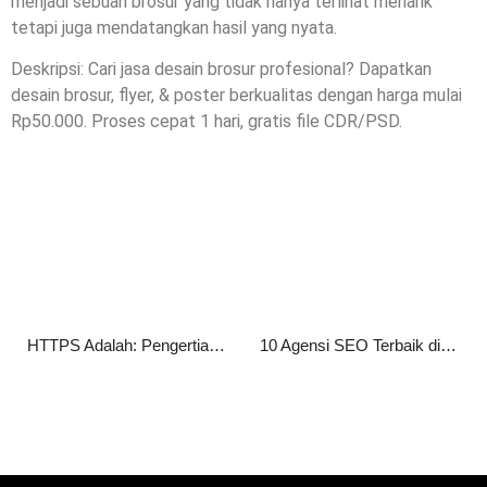
menjadi sebuah brosur yang tidak hanya terlihat menarik
tetapi juga mendatangkan hasil yang nyata.
Deskripsi: Cari jasa desain brosur profesional? Dapatkan
desain brosur, flyer, & poster berkualitas dengan harga mulai
Rp50.000. Proses cepat 1 hari, gratis file CDR/PSD.
HTTPS Adalah: Pengertian, Fungsi, Cara Kerja, serta Manfaatnya bagi Website
10 Agensi SEO Terbaik di Jakarta 2026 untuk Tingkatkan Peringkat Website Anda