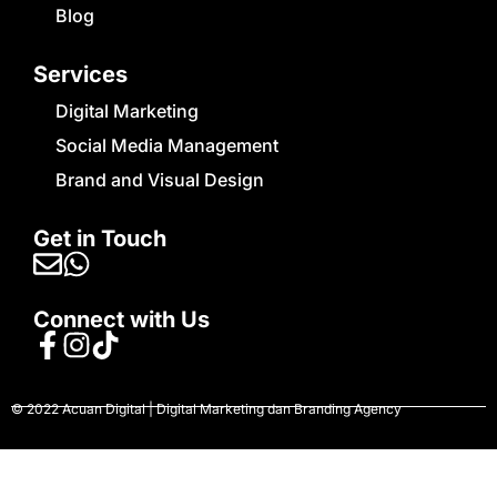
Blog
Services
Digital Marketing
Social Media Management
Brand and Visual Design
Get in Touch
Connect with Us
© 2022 Acuan Digital | Digital Marketing dan Branding Agency