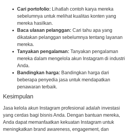
Cari portofolio:
Lihatlah contoh karya mereka
sebelumnya untuk melihat kualitas konten yang
mereka hasilkan.
Baca ulasan pelanggan:
Cari tahu apa yang
dikatakan pelanggan sebelumnya tentang layanan
mereka.
Tanyakan pengalaman:
Tanyakan pengalaman
mereka dalam mengelola akun Instagram di industri
Anda.
Bandingkan harga:
Bandingkan harga dari
beberapa penyedia jasa untuk mendapatkan
penawaran terbaik.
Kesimpulan
Jasa kelola akun Instagram profesional adalah investasi
yang cerdas bagi bisnis Anda. Dengan bantuan mereka,
Anda dapat memanfaatkan kekuatan Instagram untuk
meningkatkan brand awareness, engagement, dan