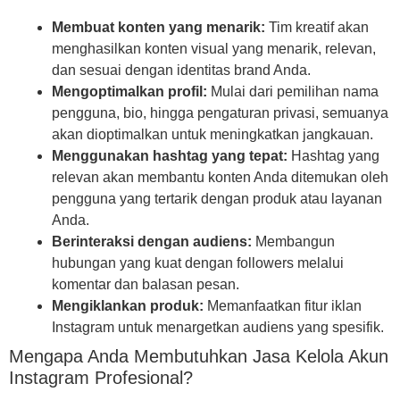
Membuat konten yang menarik:
Tim kreatif akan
menghasilkan konten visual yang menarik, relevan,
dan sesuai dengan identitas brand Anda.
Mengoptimalkan profil:
Mulai dari pemilihan nama
pengguna, bio, hingga pengaturan privasi, semuanya
akan dioptimalkan untuk meningkatkan jangkauan.
Menggunakan hashtag yang tepat:
Hashtag yang
relevan akan membantu konten Anda ditemukan oleh
pengguna yang tertarik dengan produk atau layanan
Anda.
Berinteraksi dengan audiens:
Membangun
hubungan yang kuat dengan followers melalui
komentar dan balasan pesan.
Mengiklankan produk:
Memanfaatkan fitur iklan
Instagram untuk menargetkan audiens yang spesifik.
Mengapa Anda Membutuhkan Jasa Kelola Akun
Instagram Profesional?