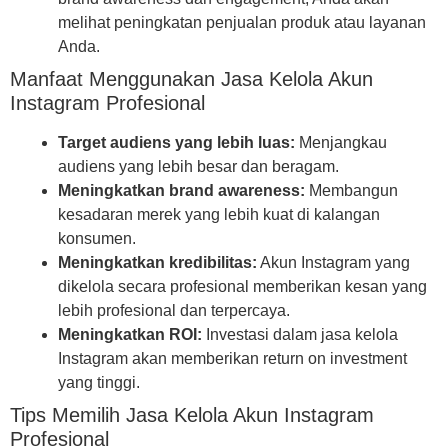
melihat peningkatan penjualan produk atau layanan
Anda.
Manfaat Menggunakan Jasa Kelola Akun
Instagram Profesional
Target audiens yang lebih luas:
Menjangkau
audiens yang lebih besar dan beragam.
Meningkatkan brand awareness:
Membangun
kesadaran merek yang lebih kuat di kalangan
konsumen.
Meningkatkan kredibilitas:
Akun Instagram yang
dikelola secara profesional memberikan kesan yang
lebih profesional dan terpercaya.
Meningkatkan ROI:
Investasi dalam jasa kelola
Instagram akan memberikan return on investment
yang tinggi.
Tips Memilih Jasa Kelola Akun Instagram
Profesional