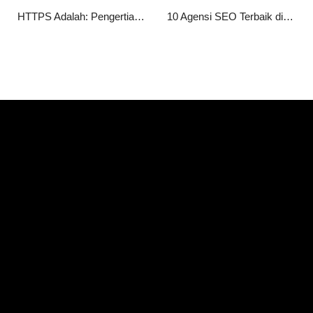
HTTPS Adalah: Pengertian, Fungsi, Cara Kerja, serta Manfaatnya bagi Website
10 Agensi SEO Terbaik di Jakarta 2026 untuk Tingkatkan Peringkat Website Anda