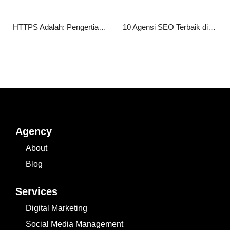
HTTPS Adalah: Pengertian, Fungsi, Cara Kerja, serta Manfaatnya bagi Website
10 Agensi SEO Terbaik di Jakarta 2026 untuk Tingkatkan Peringkat Website Anda
Agency
About
Blog
Services
Digital Marketing
Social Media Management