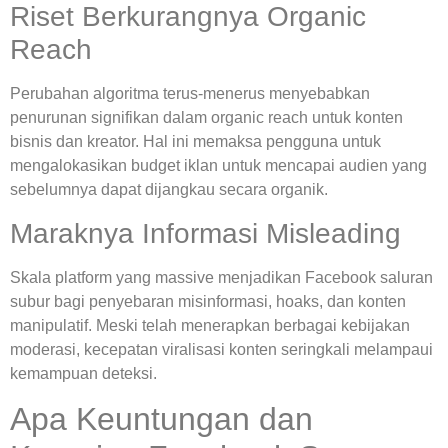
Riset Berkurangnya Organic
Reach
Perubahan algoritma terus-menerus menyebabkan
penurunan signifikan dalam organic reach untuk konten
bisnis dan kreator. Hal ini memaksa pengguna untuk
mengalokasikan budget iklan untuk mencapai audien yang
sebelumnya dapat dijangkau secara organik.
Maraknya Informasi Misleading
Skala platform yang massive menjadikan Facebook saluran
subur bagi penyebaran misinformasi, hoaks, dan konten
manipulatif. Meski telah menerapkan berbagai kebijakan
moderasi, kecepatan viralisasi konten seringkali melampaui
kemampuan deteksi.
Apa Keuntungan dan