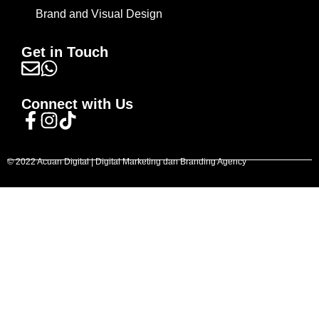
Brand and Visual Design
Get in Touch
Connect with Us
© 2022 Acuan Digital | Digital Marketing dan Branding Agency