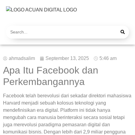
ahmadsalim
September 13, 2025
5:46 am
Apa Itu Facebook dan
Perkembangannya
Facebook telah berevolusi dari sekadar direktori mahasiswa
Harvard menjadi sebuah kolosus teknologi yang
mendefinisikan era digital. Platform ini tidak hanya
mengubah cara manusia berinteraksi secara sosial tetapi
juga merevolusi paradigma pemasaran digital dan
komunikasi bisnis. Dengan lebih dari 2,9 miliar pengguna