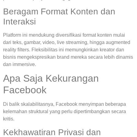
Beragam Format Konten dan
Interaksi
Platform ini mendukung diversifikasi format konten mulai
dari teks, gambar, video, live streaming, hingga augmented
reality filters. Fleksibilitas ini memungkinkan kreator dan
bisnis mengekspresikan brand mereka secara lebih dinamis
dan immersive.
Apa Saja Kekurangan
Facebook
Di balik skalabilitasnya, Facebook menyimpan beberapa
kelemahan struktural yang perlu dipertimbangkan secara
kritis.
Kekhawatiran Privasi dan