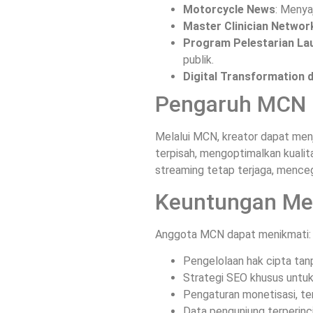
Motorcycle News
: Menya
Master Clinician Netwo
Program Pelestarian La
publik.
Digital Transformation
Pengaruh MCN 
Melalui MCN, kreator dapat menj
terpisah, mengoptimalkan kualit
streaming tetap terjaga, menceg
Keuntungan Me
Anggota MCN dapat menikmati:
Pengelolaan hak cipta tan
Strategi SEO khusus untu
Pengaturan monetisasi, te
Data pengunjung terperinci