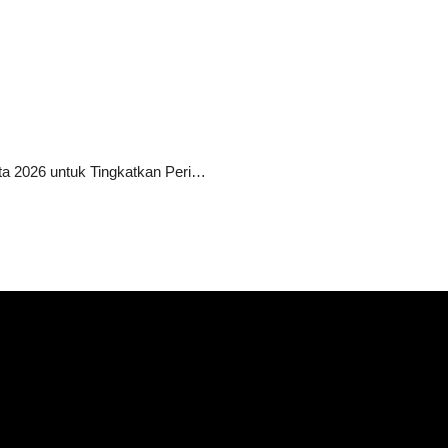
10 Agensi SEO Terbaik di Jakarta 2026 untuk Tingkatkan Peringkat Website Anda