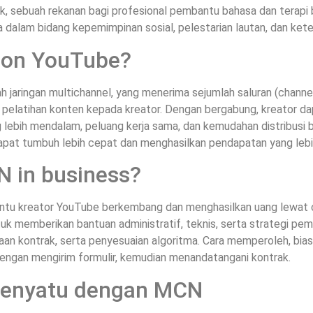
k, sebuah rekanan bagi profesional pembantu bahasa dan terapi
alam bidang kepemimpinan sosial, pelestarian lautan, dan keter
 on YouTube?
 jaringan multichannel, yang menerima sejumlah saluran (chann
an pelatihan konten kepada kreator. Dengan bergabung, kreator
ng lebih mendalam, peluang kerja sama, dan kemudahan distribusi
 dapat tumbuh lebih cepat dan menghasilkan pendapatan yang lebih
N in business?
ntu kreator YouTube berkembang dan menghasilkan uang lewat 
k memberikan bantuan administratif, teknis, serta strategi pem
aan kontrak, serta penyesuaian algoritma. Cara memperoleh, bi
engan mengirim formulir, kemudian menandatangani kontrak.
Menyatu dengan MCN