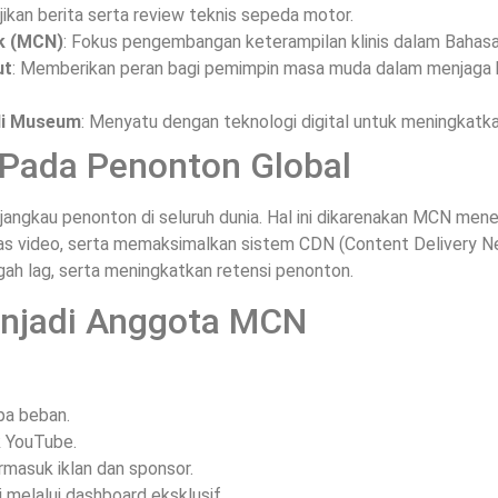
jikan berita serta review teknis sepeda motor.
rk (MCN)
: Fokus pengembangan keterampilan klinis dalam Bahasa 
ut
: Memberikan peran bagi pemimpin masa muda dalam menjaga kel
 di Museum
: Menyatu dengan teknologi digital untuk meningkatk
Pada Penonton Global
angkau penonton di seluruh dunia. Hal ini dikarenakan MCN men
as video, serta memaksimalkan sistem CDN (Content Delivery Net
ah lag, serta meningkatkan retensi penonton.
njadi Anggota MCN
pa beban.
k YouTube.
rmasuk iklan dan sponsor.
 melalui dashboard eksklusif.