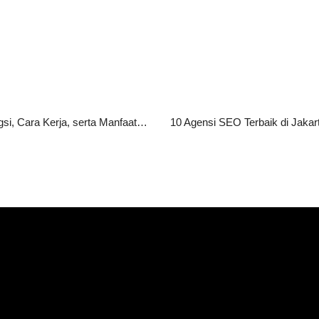
HTTPS Adalah: Pengertian, Fungsi, Cara Kerja, serta Manfaatnya bagi Website