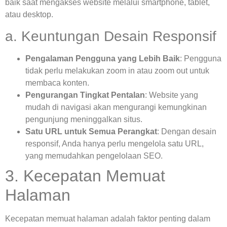
baik saat mengakses website melalui smartphone, tablet,
atau desktop.
a. Keuntungan Desain Responsif
Pengalaman Pengguna yang Lebih Baik
: Pengguna
tidak perlu melakukan zoom in atau zoom out untuk
membaca konten.
Pengurangan Tingkat Pentalan
: Website yang
mudah di navigasi akan mengurangi kemungkinan
pengunjung meninggalkan situs.
Satu URL untuk Semua Perangkat
: Dengan desain
responsif, Anda hanya perlu mengelola satu URL,
yang memudahkan pengelolaan SEO.
3. Kecepatan Memuat
Halaman
Kecepatan memuat halaman adalah faktor penting dalam