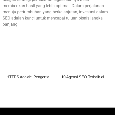
memberikan hasil yang lebih optimal. Dalam perjalanan
menuju pertumbuhan yang berkelanjutan, investasi dalam
SEO adalah kunci untuk mencapai tujuan bisnis jangka
panjang.
HTTPS Adalah: Pengertian, Fungsi, Cara Kerja, serta Manfaatnya bagi Website
10 Agensi SEO Terbaik di Jakarta 2026 untuk Tingkatkan Peringkat Website Anda