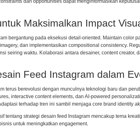
nstraints dan opportunities dapat menginformasikan keputusan
untuk Maksimalkan Impact Visu
am bergantung pada eksekusi detail-oriented. Maintain color p
y imagery, dan implementasikan compositional consistency. Reg
si seiring waktu. Kolaborasi antara desainer, content creator, d
ain Feed Instagram dalam Evol
am terus berevolusi dengan munculnya teknologi baru dan peru
atures, interactive content elements, dan AI-powered personali
aptasi terhadap tren ini sambil menjaga core brand identity a
 tentang strategi desain feed Instagram mencakup tema kreatif,
 bisnis untuk meningkatkan engagement.