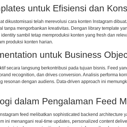
lates untuk Efisiensi dan Kons
 dikustomisasi telah merevolusi cara konten Instagram dibuat
l tanpa mengorbankan kreativitas. Dengan library template yan
dentity sambil tetap memproduksi konten yang fresh dan relev
lam produksi konten harian.
mentation untuk Business Objec
ktif secara langsung berkontribusi pada tujuan bisnis. Feed y
brand recognition, dan drives conversion. Analisis performa ko
ang resonan dengan audiens. Data-driven approach ini memungk
ologi dalam Pengalaman Feed 
Instagram feed melibatkan sophisticated backend architectur
ini menangani real-time updates, personalized content delivery