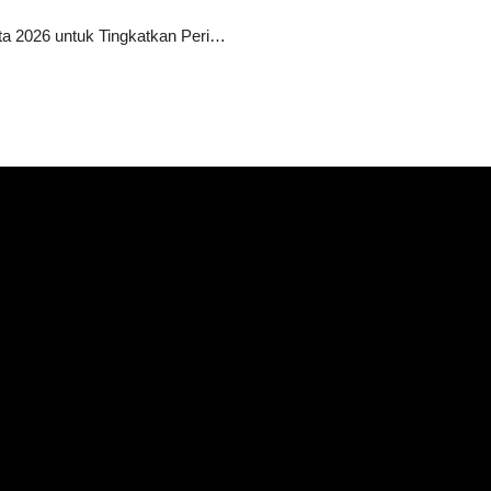
10 Agensi SEO Terbaik di Jakarta 2026 untuk Tingkatkan Peringkat Website Anda