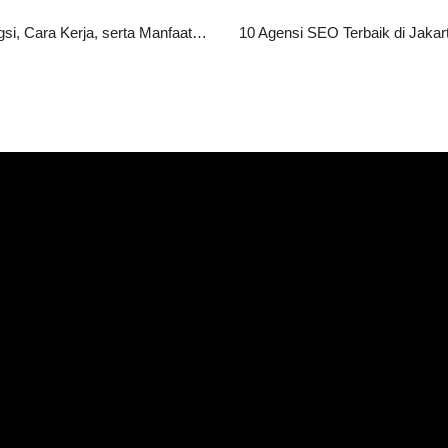
HTTPS Adalah: Pengertian, Fungsi, Cara Kerja, serta Manfaatnya bagi Website