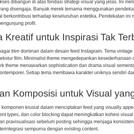
es dibangun di atas fondasi strategi visual yang jelas. Ini me
etak yang disengaja. Banyak merek ternama menggunakan pendeka
 berkontribusi terhadap keseluruhan estetika. Pendekatan in
engunjung profil.
 Kreatif untuk Inspirasi Tak Ter
bagai tren dominan dalam desain feed Instagram. Tema vintage
 tekstur film. Minimalist theme mengedepankan kesederhanaan 
rk theme menawarkan sophistication dan drama visual sementa
ontemporer. Setiap tema membawa karakter uniknya sendiri da
an Komposisi untuk Visual yang
omponen krusial dalam menciptakan feed yang visually appeali
tent types, dan color blocking dapat meningkatkan kohesi visual 
 pravisualisasi sebelum posting sehingga menjaga konsistensi
terintegrasi sempurna dengan existing content.