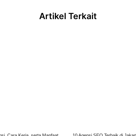
Artikel Terkait
HTTPS Adalah: Pengertian, Fungsi, Cara Kerja, serta Manfaatnya bagi Website