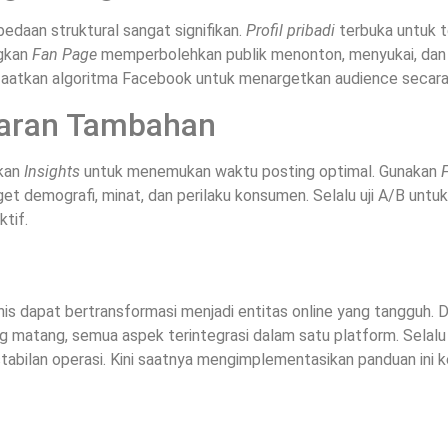
edaan struktural sangat signifikan.
Profil pribadi
terbuka untuk t
ngkan
Fan Page
memperbolehkan publik menonton, menyukai, dan b
tkan algoritma Facebook untuk menargetkan audience secara l
saran Tambahan
tkan
Insights
untuk menemukan waktu posting optimal. Gunakan
 demografi, minat, dan perilaku konsumen. Selalu uji A/B untu
tif.
is dapat bertransformasi menjadi entitas online yang tangguh. 
g matang, semua aspek terintegrasi dalam satu platform. Selalu
abilan operasi. Kini saatnya mengimplementasikan panduan ini ke