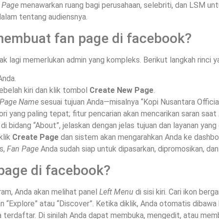
 Page
menawarkan ruang bagi perusahaan, selebriti, dan LSM unt
lam tentang audiensnya.
embuat fan page di facebook?
ak lagi memerlukan admin yang kompleks. Berikut langkah rinci ya
Anda.
belah kiri dan klik tombol
Create New Page
.
Page Name
sesuai tujuan Anda—misalnya “Kopi Nusantara Official
ori yang paling tepat; fitur pencarian akan mencarikan saran saa
 di bidang “About”, jelaskan dengan jelas tujuan dan layanan yang
klik
Create Page
dan sistem akan mengarahkan Anda ke dashbo
s,
Fan Page
Anda sudah siap untuk dipasarkan, dipromosikan, dan 
page di facebook?
am, Anda akan melihat panel
Left Menu
di sisi kiri. Cari ikon ber
n “Explore” atau “Discover”. Ketika diklik, Anda otomatis dibaw
 terdaftar. Di sinilah Anda dapat membuka, mengedit, atau mem