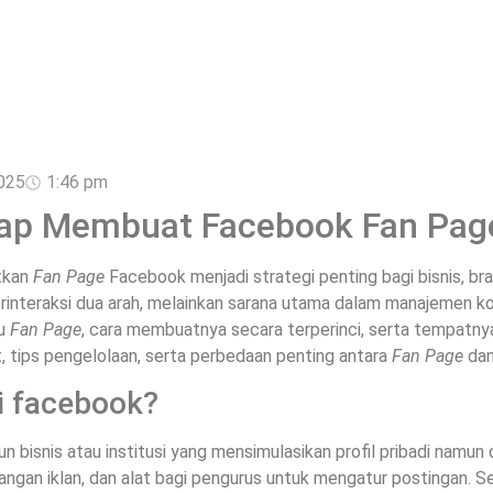
025
1:46 pm
p Membuat Facebook Fan Page
atkan
Fan Page
Facebook menjadi strategi penting bagi bisnis, bran
interaksi dua arah, melainkan sarana utama dalam manajemen kont
tu
Fan Page
, cara membuatnya secara terperinci, serta tempatn
at, tips pengelolaan, serta perbedaan penting antara
Fan Page
dan 
i facebook?
 bisnis atau institusi yang mensimulasikan profil pribadi namun d
yangan iklan, dan alat bagi pengurus untuk mengatur postingan. S