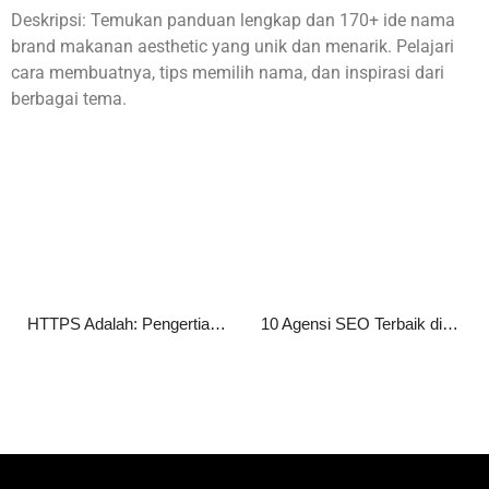
Deskripsi: Temukan panduan lengkap dan 170+ ide nama
brand makanan aesthetic yang unik dan menarik. Pelajari
cara membuatnya, tips memilih nama, dan inspirasi dari
berbagai tema.
HTTPS Adalah: Pengertian, Fungsi, Cara Kerja, serta Manfaatnya bagi Website
10 Agensi SEO Terbaik di Jakarta 2026 untuk Tingkatkan Peringkat Website Anda