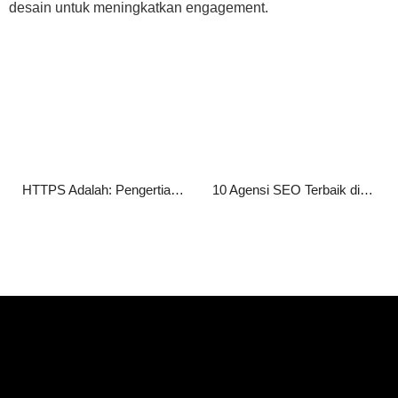
desain untuk meningkatkan engagement.
HTTPS Adalah: Pengertian, Fungsi, Cara Kerja, serta Manfaatnya bagi Website
10 Agensi SEO Terbaik di Jakarta 2026 untuk Tingkatkan Peringkat Website Anda