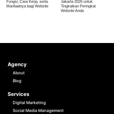
Fungsi, Cara Kerja, serta
Jakarta 2026 untuk
Manfaatnya bagi Website
Tingkatkan Peringkat
Website Anda
Agency
About
Blog
Services
Digital Marketing
Social Media Management