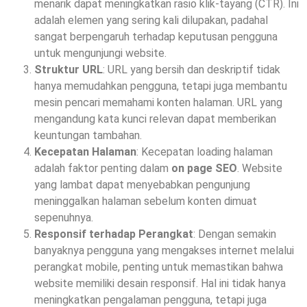
menarik dapat meningkatkan rasio klik-tayang (CTR). Ini
adalah elemen yang sering kali dilupakan, padahal
sangat berpengaruh terhadap keputusan pengguna
untuk mengunjungi website.
Struktur URL
: URL yang bersih dan deskriptif tidak
hanya memudahkan pengguna, tetapi juga membantu
mesin pencari memahami konten halaman. URL yang
mengandung kata kunci relevan dapat memberikan
keuntungan tambahan.
Kecepatan Halaman
: Kecepatan loading halaman
adalah faktor penting dalam
on page SEO
. Website
yang lambat dapat menyebabkan pengunjung
meninggalkan halaman sebelum konten dimuat
sepenuhnya.
Responsif terhadap Perangkat
: Dengan semakin
banyaknya pengguna yang mengakses internet melalui
perangkat mobile, penting untuk memastikan bahwa
website memiliki desain responsif. Hal ini tidak hanya
meningkatkan pengalaman pengguna, tetapi juga