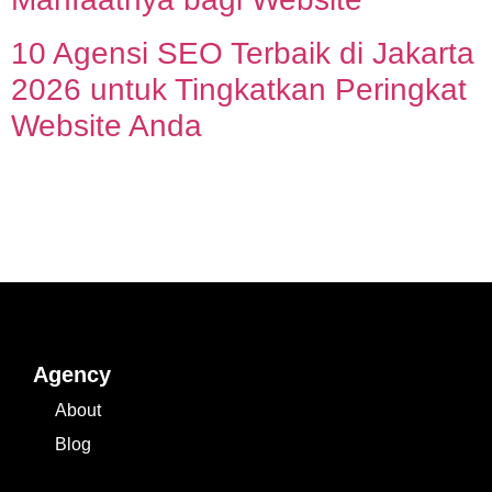
10 Agensi SEO Terbaik di Jakarta
2026 untuk Tingkatkan Peringkat
Website Anda
Agency
About
Blog