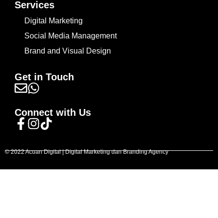
Services
Digital Marketing
Social Media Management
Brand and Visual Design
Get in Touch
Connect with Us
© 2022 Acuan Digital | Digital Marketing dan Branding Agency