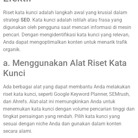
Riset kata kunci adalah langkah awal yang krusial dalam
strategi
SEO
. Kata kunci adalah istilah atau frasa yang
digunakan oleh pengguna saat mencari informasi di mesin
pencari. Dengan mengidentifikasi kata kunci yang relevan,
Anda dapat mengoptimalkan konten untuk menarik trafik
organik.
a. Menggunakan Alat Riset Kata
Kunci
Ada berbagai alat yang dapat membantu Anda melakukan
riset kata kunci, seperti Google Keyword Planner, SEMrush,
dan Ahrefs. Alat-alat ini memungkinkan Anda untuk
menemukan kata kunci dengan volume pencarian tinggi dan
tingkat persaingan yang rendah. Pilih kata kunci yang
sesuai dengan niche Anda dan gunakan dalam konten
secara alami.