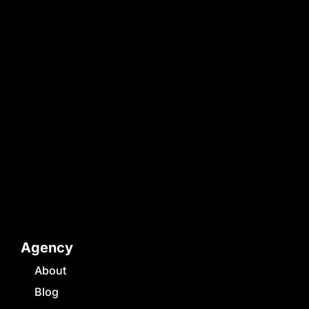
Agency
About
Blog