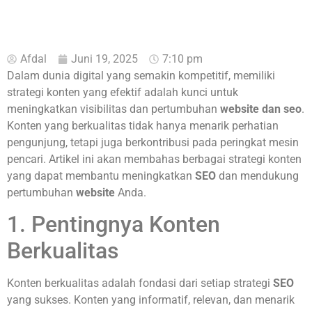
Afdal
Juni 19, 2025
7:10 pm
Dalam dunia digital yang semakin kompetitif, memiliki
strategi konten yang efektif adalah kunci untuk
meningkatkan visibilitas dan pertumbuhan
website dan seo
.
Konten yang berkualitas tidak hanya menarik perhatian
pengunjung, tetapi juga berkontribusi pada peringkat mesin
pencari. Artikel ini akan membahas berbagai strategi konten
yang dapat membantu meningkatkan
SEO
dan mendukung
pertumbuhan
website
Anda.
1. Pentingnya Konten
Berkualitas
Konten berkualitas adalah fondasi dari setiap strategi
SEO
yang sukses. Konten yang informatif, relevan, dan menarik