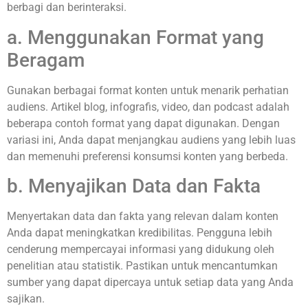
berbagi dan berinteraksi.
a. Menggunakan Format yang
Beragam
Gunakan berbagai format konten untuk menarik perhatian
audiens. Artikel blog, infografis, video, dan podcast adalah
beberapa contoh format yang dapat digunakan. Dengan
variasi ini, Anda dapat menjangkau audiens yang lebih luas
dan memenuhi preferensi konsumsi konten yang berbeda.
b. Menyajikan Data dan Fakta
Menyertakan data dan fakta yang relevan dalam konten
Anda dapat meningkatkan kredibilitas. Pengguna lebih
cenderung mempercayai informasi yang didukung oleh
penelitian atau statistik. Pastikan untuk mencantumkan
sumber yang dapat dipercaya untuk setiap data yang Anda
sajikan.