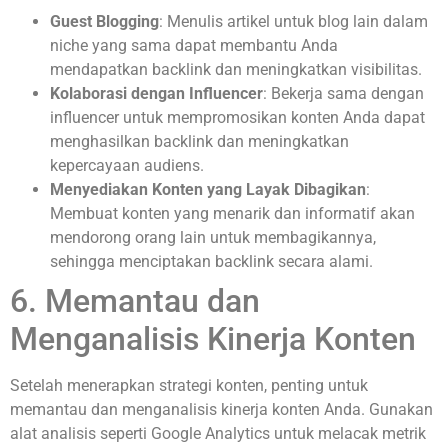
Guest Blogging
: Menulis artikel untuk blog lain dalam
niche yang sama dapat membantu Anda
mendapatkan backlink dan meningkatkan visibilitas.
Kolaborasi dengan Influencer
: Bekerja sama dengan
influencer untuk mempromosikan konten Anda dapat
menghasilkan backlink dan meningkatkan
kepercayaan audiens.
Menyediakan Konten yang Layak Dibagikan
:
Membuat konten yang menarik dan informatif akan
mendorong orang lain untuk membagikannya,
sehingga menciptakan backlink secara alami.
6. Memantau dan
Menganalisis Kinerja Konten
Setelah menerapkan strategi konten, penting untuk
memantau dan menganalisis kinerja konten Anda. Gunakan
alat analisis seperti Google Analytics untuk melacak metrik