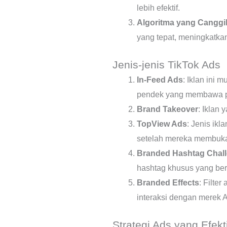
lebih efektif.
Algoritma yang Canggi
yang tepat, meningkatka
Jenis-jenis TikTok Ads
In-Feed Ads
: Iklan ini 
pendek yang membawa p
Brand Takeover
: Iklan
TopView Ads
: Jenis ik
setelah mereka membuka 
Branded Hashtag Chal
hashtag khusus yang b
Branded Effects
: Filte
interaksi dengan merek 
Strategi Ads yang Efekti